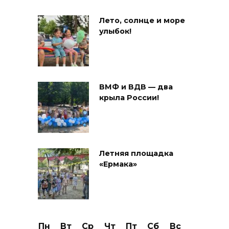
Лето, солнце и море
улыбок!
ВМФ и ВДВ — два
крыла России!
Летняя площадка
«Ермака»
Пн
Вт
Ср
Чт
Пт
Сб
Вс