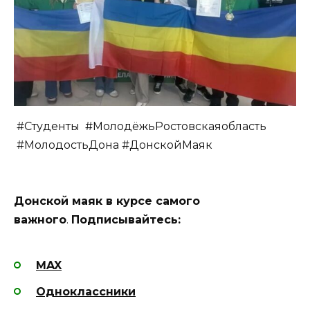
#Студенты #МолодёжьРостовскаяобласть
#МолодостьДона #ДонскойМаяк
Донской маяк в курсе самого
важного
.
Подписывайтесь:
MAX
Одноклассники