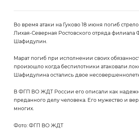
Во время атаки на Гуково 18 июня погиб стре
Лихая-Северная Ростовского отряда филиала
Шафидулин.
Марат погиб при исполнении своих обязанносте
произошло когда беспилотники атаковали локо
Шафидулина остались двое несовершеннолетн
В ФГП ВО ЖДТ России его описали как надежно
преданного делу человека. Его мужество и ве
многих.
Фото: ФГП ВО ЖДТ