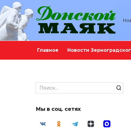
Перейти
к
содержанию
Нов
Главное
Новости Зерноградског
Search
for:
Мы в соц. сетях