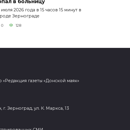
опал в больницу
 июля 2026 года в 15 часов 15 минут в
роде Зернограде
0
128
 «Редакция газеты «Донской маяк»
г. Зерноград, ул. К. Маркса, 13
гистрированных СМИ