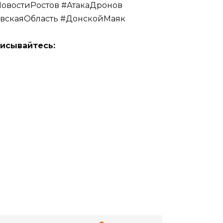
овостиРостов #АтакаДронов
вскаяОбласть #ДонскойМаяк
исывайтесь: