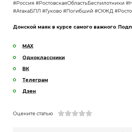
#Россия #РостовскаяОбластьБеспилотники #Н
#АтакаБПЛ #Гуково #Погибший #СКЖД #Росто
Донской маяк в курсе самого важного
.
Подп
MAX
Одноклассники
ВК
Телеграм
Дзен
Оцените статью