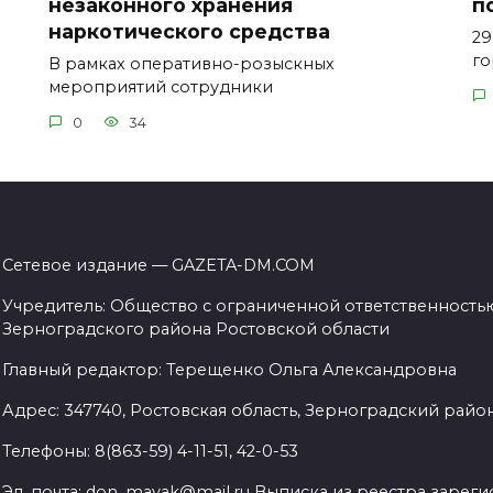
незаконного хранения
п
наркотического средства
29
го
В рамках оперативно-розыскных
мероприятий сотрудники
0
34
Сетевое издание — GAZETA-DM.COM
Учредитель: Общество с ограниченной ответственностью
Зерноградского района Ростовской области
Главный редактор: Терещенко Ольга Александровна
Адрес: 347740, Ростовская область, Зерноградский район, 
Телефоны: 8(863-59) 4-11-51, 42-0-53
Эл. почта: don_mayak@mail.ru Выписка из реестра заре