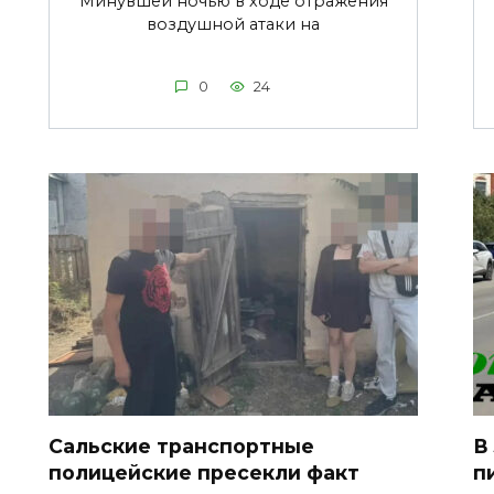
Минувшей ночью в ходе отражения
воздушной атаки на
0
24
Сальские транспортные
В
полицейские пресекли факт
п