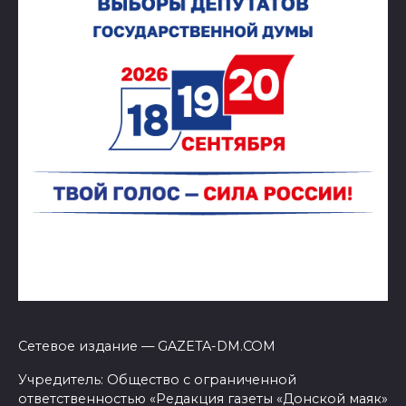
Сетевое издание — GAZETA-DM.COM
Учредитель: Общество с ограниченной
ответственностью «Редакция газеты «Донской маяк»