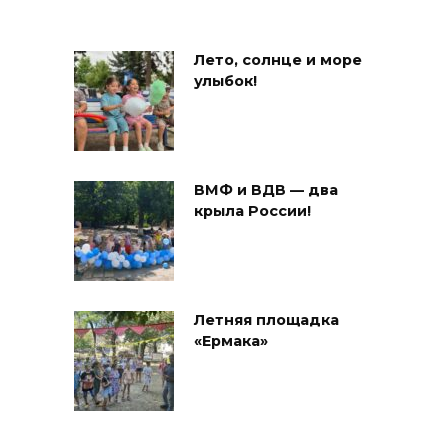
Лето, солнце и море
улыбок!
ВМФ и ВДВ — два
крыла России!
Летняя площадка
«Ермака»