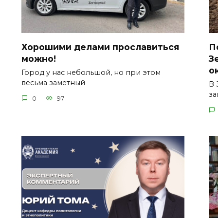
Хорошими делами прославиться
П
можно!
З
о
Город у нас небольшой, но при этом
весьма заметный
В 
за
0
97