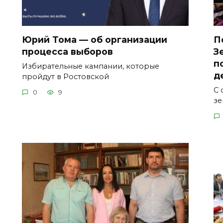
Юрий Тома — об организации
П
процесса выборов
З
п
Избирательные кампании, которые
д
пройдут в Ростовской
С 
0
9
зе