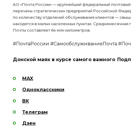
АО «Почта России» — крупнейший федеральный почтовый и
перечень стратегических предприятий Российской Федер
по количеству отделений обслуживания клиентов — свыше
находятся в малых населенных пунктах. Среднемесячная
Почты составляет 64 млн километров.
#ПочтаРоссии #СамообслуживаниеПочта #Поч
Донской маяк в курсе самого важного
.
Подп
MAX
Одноклассники
ВК
Телеграм
Дзен