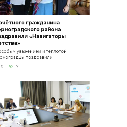
очётного гражданина
ерноградского района
оздравили «Навигаторы
етства»
особым уважением и теплотой
рноградцы поздравили
0
17