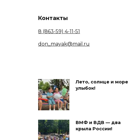
Контакты
8 (863-59) 4-11-51
don_mayak@mail.ru
Лето, солнце и море
улыбок!
ВМФ и ВДВ — два
крыла России!