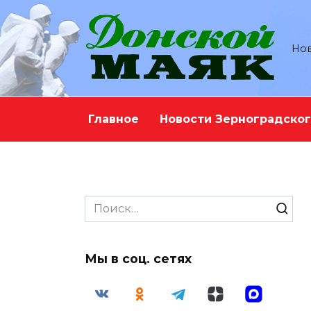
Перейти
к
содержанию
Нов
Главное
Новости Зерноградског
Search
for:
Мы в соц. сетях