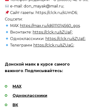
e-mail: don_mayak@mail.ru;
Сайт газеты: https://clck.ru/sUmD6;
Соцсети:
MAX
https://max.ru/id6111014560_gos
.
Вконтакте:
https://clck.ru/sZUaF
;
Одноклассники:
https://clck.ru/sZUaE
;
Телеграмм
https://clck.ru/sZUaG
;
Донской маяк в курсе самого
важного
.
Подписывайтесь:
MAX
Одноклассники
ВК