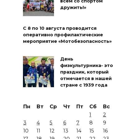
всем со спортом
дружить!»
С 8 по 10 августа проводится
оперативно профилактические
мероприятие «Мотобезопасность»
День
физкультурника- это
праздник, который
отмечается в нашей
стране с 1939 года
Пн
Вт
Ср
Чт
Пт
Сб
Вс
1
2
3
4
5
6
7
8
9
10
11
12
13
14
15
16
17
18
19
20
21
22
23