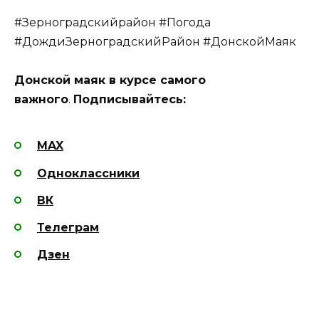
#Зерноградскийрайон #Погода
#ДождиЗерноградскийРайон #ДонскойМаяк
Донской маяк в курсе самого
важного
.
Подписывайтесь:
MAX
Одноклассники
ВК
Телеграм
Дзен