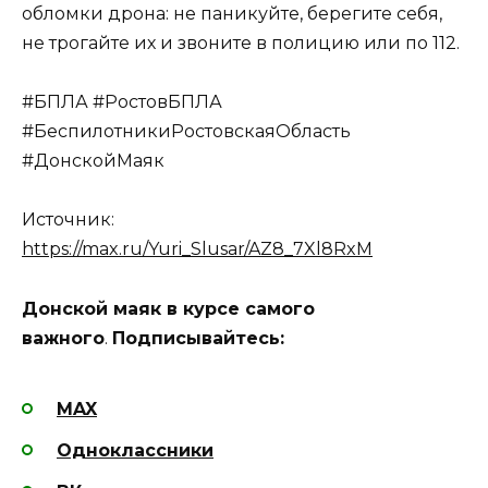
обломки дрона: не паникуйте, берегите себя,
не трогайте их и звоните в полицию или по 112.
#БПЛА #РостовБПЛА
#БеспилотникиРостовскаяОбласть
#ДонскойМаяк
Источник:
https://max.ru/Yuri_Slusar/AZ8_7Xl8RxM
Донской маяк в курсе самого
важного
.
Подписывайтесь:
MAX
Одноклассники