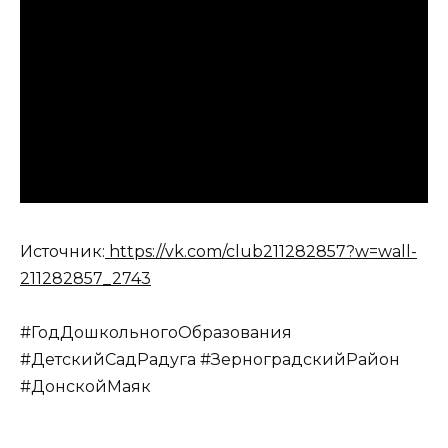
Источник:
https://vk.com/club211282857?w=wall-
211282857_2743
#ГодДошкольногоОбразования
#ДетскийСадРадуга #ЗерноградскийРайон
#ДонскойМаяк