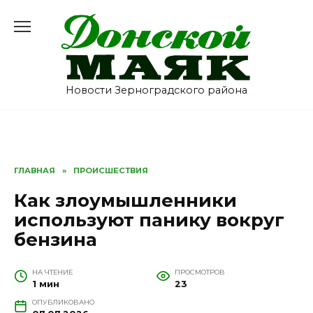
Перейти
к
содержанию
Новости Зерноградского района
ГЛАВНАЯ
»
ПРОИСШЕСТВИЯ
Как злоумышленники
используют панику вокруг
бензина
НА ЧТЕНИЕ
ПРОСМОТРОВ
1 мин
23
ОПУБЛИКОВАНО