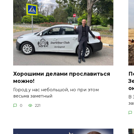
Хорошими делами прославиться
П
можно!
З
о
Город у нас небольшой, но при этом
весьма заметный
В 
за
0
221