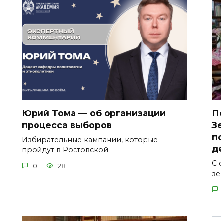
Юрий Тома — об организации
П
процесса выборов
З
п
Избирательные кампании, которые
д
пройдут в Ростовской
С 
0
28
зе