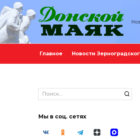
Перейти
к
содержанию
Нов
Главное
Новости Зерноградског
Search
for:
Мы в соц. сетях