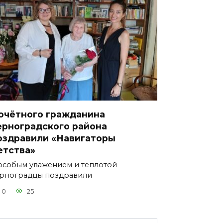
очётного гражданина
ерноградского района
оздравили «Навигаторы
етства»
особым уважением и теплотой
рноградцы поздравили
0
25