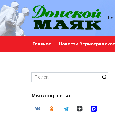
Перейти
к
содержанию
Нов
Главное
Новости Зерноградског
Search
for:
Мы в соц. сетях