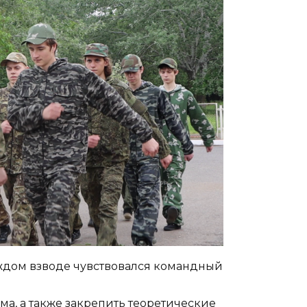
аждом взводе чувствовался командный
ма, а также закрепить теоретические