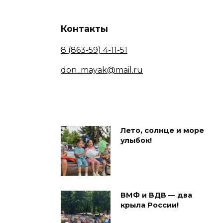
Контакты
8 (863-59) 4-11-51
don_mayak@mail.ru
Лето, солнце и море
улыбок!
ВМФ и ВДВ — два
крыла России!