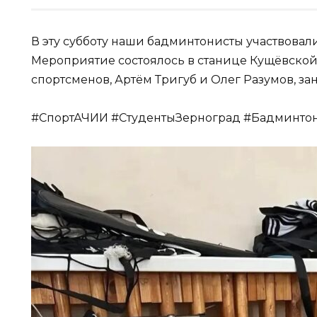
В эту субботу наши бадминтонисты участвовал
Мероприятие состоялось в станице Кущёвской
спортсменов, Артём Тригуб и Олег Разумов, за
#СпортАЧИИ #СтудентыЗерноград #Бадминто