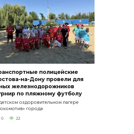
ранспортные полицейские
остова-на-Дону провели для
ных железнодорожников
урнир по пляжному футболу
детском оздоровительном лагере
окомотив» города
0
22