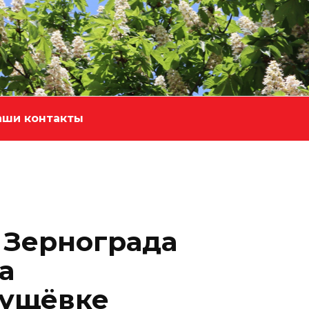
аши контакты
 Зернограда
а
Кущёвке