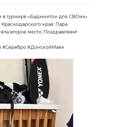
и в турнире «Бадминтон для СВОих».
 Краснодарского края. Пара
няла второе место. Поздравляем!
н #Серебро #ДонскойМаяк