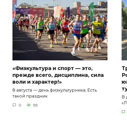
«Физкультура и спорт — это,
Т
прежде всего, дисциплина, сила
Р
воли и характер!»
ю
т
8 августа — день физкультурника. Есть
такой праздник
В 
«Л
0
95