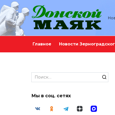
Перейти
к
содержанию
Нов
Главное
Новости Зерноградског
Search
for:
Мы в соц. сетях