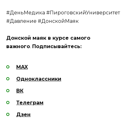
#ДеньМедика #ПироговскийУниверситет
#Давление #ДонскойМаяк
Донской маяк в курсе самого
важного
.
Подписывайтесь:
MAX
Одноклассники
ВК
Телеграм
Дзен