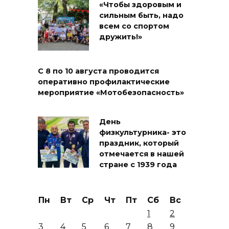
«Чтобы здоровым и
сильным быть, надо
всем со спортом
дружить!»
С 8 по 10 августа проводится
оперативно профилактические
мероприятие «Мотобезопасность»
День
физкультурника- это
праздник, который
отмечается в нашей
стране с 1939 года
Пн
Вт
Ср
Чт
Пт
Сб
Вс
1
2
3
4
5
6
7
8
9