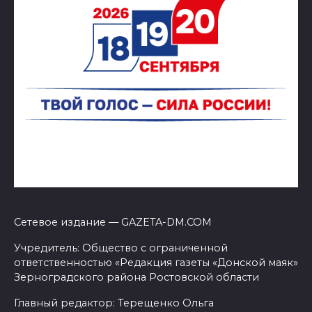
Сетевое издание — GAZETA-DM.COM
Учредитель: Общество с ограниченной
ответственностью «Редакция газеты «Донской маяк»
Зерноградского района Ростовской области
Главный редактор: Терещенко Ольга