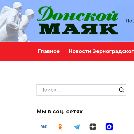
Перейти
к
содержанию
Нов
Главное
Новости Зерноградског
Search
for:
Мы в соц. сетях