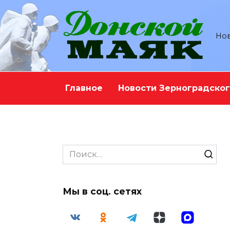
Перейти
к
содержанию
Нов
Главное
Новости Зерноградског
Search
for:
Мы в соц. сетях