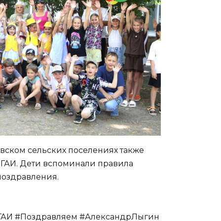
овском сельских поселениях также
ГАИ. Дети вспоминали правила
поздравления.
ГАИ #Поздравляем #АлександрЛыгин