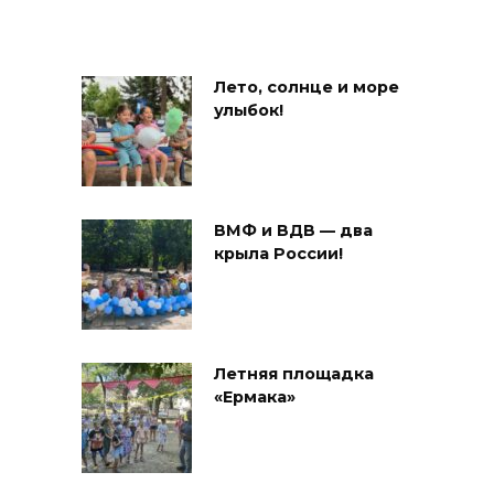
Лето, солнце и море
улыбок!
ВМФ и ВДВ — два
крыла России!
Летняя площадка
«Ермака»