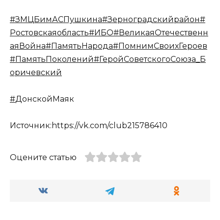
#ЗМЦБимАСПушкина
#Зерноградскийрайон
#
Ростовскаяобласть
#ИБО
#ВеликаяОтечественн
аяВойна
#ПамятьНарода
#ПомнимСвоихГероев
#ПамятьПоколений
#ГеройСоветскогоСоюза_Б
оричевский
#
ДонскойМаяк
Источник:https://vk.com/club215786410
Оцените статью