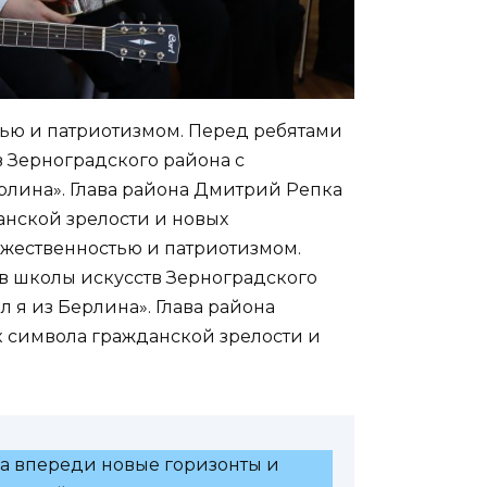
ью и патриотизмом. Перед ребятами
 Зерноградского района с
рлина». Глава района Дмитрий Репка
анской зрелости и новых
жественностью и патриотизмом.
в школы искусств Зерноградского
 я из Берлина». Глава района
к символа гражданской зрелости и
и, а впереди новые горизонты и