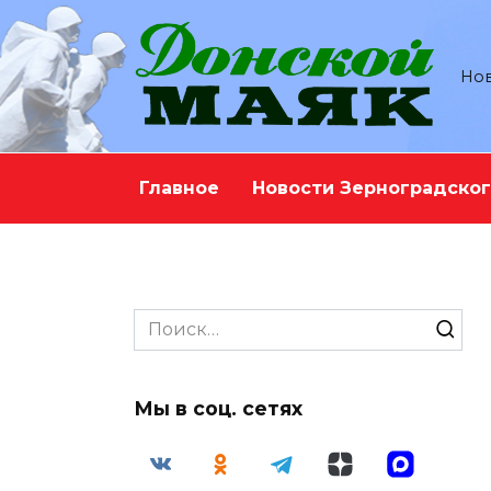
Перейти
к
содержанию
Нов
Главное
Новости Зерноградског
Search
for:
Мы в соц. сетях