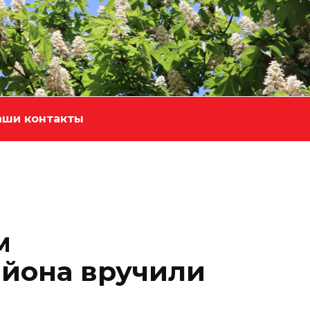
аши контакты
м
айона вручили