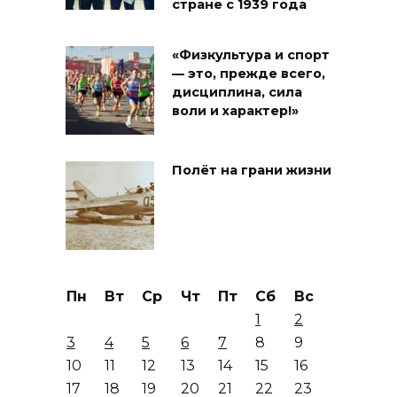
стране с 1939 года
«Физкультура и спорт
— это, прежде всего,
дисциплина, сила
воли и характер!»
Полёт на грани жизни
Пн
Вт
Ср
Чт
Пт
Сб
Вс
1
2
3
4
5
6
7
8
9
10
11
12
13
14
15
16
17
18
19
20
21
22
23