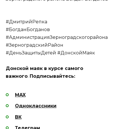
#ДмитрийРепка
#БогданБогданов
#АдминистрацияЗерноградскогорайона
#ЗерноградскийРайон
#ДеньЗащитыДетей #ДонскойМаяк
Донской маяк в курсе самого
важного
.
Подписывайтесь:
MAX
Одноклассники
ВК
Телеграм